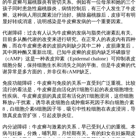
的牛皮癣与扁桃腺炎有密切关系。例如有一位母亲和她的三个
孩子同时患急性扁桃腺炎，病情控制后，有三个人发生了牛皮
癣。这种病人用抗菌素治疗治好。摘除扁桃腺后，皮疹可有明
显好转或消退，说明感染是牛皮癣发病的一个重要因素。
代谢障碍：过去有人认为牛皮癣的发病与脂类代谢紊乱有关。
目前多从酶代谢的改变来进行研究。在正常人的表皮内有四种
酶，而在牛皮癣患者的皮损内则缺少其中二种，皮损康复后，
其中两种酶又重新出现。已知牛皮癣的皮损内缺乏环磷腺甘
（cAMP）这是一种表皮抑素（Epidermal chalone）可抑制表皮
细胞分裂，保持细胞生长和消失之间的平衡。但是牛皮癣的代
谢异常是多方面的，并非仅有cAMP缺乏。
免疫功能障碍：牛皮癣与免疫的关系一直受到广泛重视。比较
流行的看法是，牛皮癣是由活化的T细胞引起的表皮细胞增生
性疾病。牛皮癣皮损的真皮层有活化的T细胞浸润，这些细胞
释放γ-干扰素，诱导表皮细胞合成肿瘤坏死因子和白细胞介素
8，白细胞介素6细胞因子等，吸引中性粒细胞在表皮浸润，导
致真皮血管扩张，引起皮肤炎症。
内分泌障碍：牛皮癣与激素的关系，早已受到人们的重视。本
病与妊娠，分娩，哺乳期，月经期有关。有的妇女在妊娠期皮