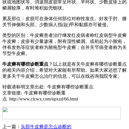
状或地图状等。消退朔皮损常呈环状、半环状。少数皮疹上的
鳞屑较厚，有时堆积如壳蛎状。
累及部位：皮损可在身体任何部位对称性发生。好发于肘、膝
关节伸侧和头部。少数病人指(趾)甲和黏膜亦可被侵。
类型的区别：牛皮癣患者治疗继发红皮病者称红皮病型牛皮癣
牛皮癣；皮疹有少量渗液，附有湿性鳞屑。或初起为小脓疱，
伴有发热等症状者称为脓疱型牛皮癣；合并关节病变者称为关
节型牛皮癣。
牛皮癣有哪些诊断重点
？以上就是有关牛皮癣有哪些诊断重点
的相关内容介绍，希望对大家能有所帮助。如果大家还想了解
更多关于牛皮癣怎么治疗的信息，可以在线咨询我院专家。
转载请标明文章出处: 牛皮癣有哪些诊断重点
文章链接: 牛皮癣有哪些诊断重
点 http://www.clcwx.com/npxzd/66.html
上一篇：
头部牛皮癣是怎么诊断的