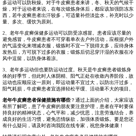
多运动可以防秋燥。对于牛皮癣患者来讲，冬、秋天的气候干
燥，对于运动者来说，在每次锻炼身体后，都应该加强防冻东
西，若牛皮癣患者出汗较多，可适量补些淡盐水，补充时以少
量、多次、缓饮为原则。
2、老年牛皮癣保健多运动可以防受凉感冒。患者应该尽量的
避免感冒，牛皮癣患者不可穿着单衣去户外活动，应根据户外
的气温变化来增减衣服，锻炼时不宜一下脱得太多，应待身体
发热后，方可脱下过多的衣服；锻炼后切忌穿汗湿的衣服在冷
风中逗留，以防身体着凉。
3、老年多运动但也要防运动过度。秋天是牛皮癣患者锻炼身
体的好季节，但此时人体阴精、阳气正处在收敛内养阶段，故
运动也应顺应这一原则，即运动量不宜过大，以防出汗过多，
阳气耗损，牛皮癣患者宜选择轻松平缓、活动量不大的项目。
老年牛皮癣患者保健措施有哪些
？通过上面的介绍，大家应该
有所了解吧，患了牛皮癣的朋友要注意护理，患者在平时要保
持良好的精神状态，心气平和，减少忧思，注意劳逸结合，养
成良好的生活习惯，避免恣情纵欲，加强体质锻炼。要是您还
有什么疑问，请及时咨询我院在线专家，祝您身体健康！