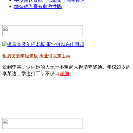
牛皮癣饮食吃什么蔬菜？黑癣图片
地奈德乳膏有刺激性吗
银屑突袭年轻老板 事业何以东山再
说到李某，认识她的人无一不竖起大拇指夸奖她。年仅20岁的
李某边上学边打工，不仅...
[详细]