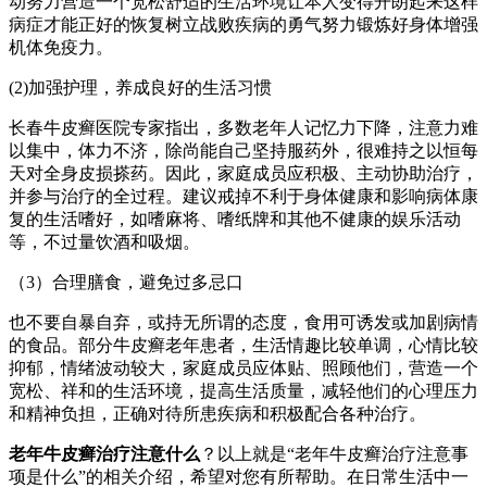
动努力营造一个宽松舒适的生活环境让本人变得开朗起来这样
病症才能正好的恢复树立战败疾病的勇气努力锻炼好身体增强
机体免疫力。
(2)加强护理，养成良好的生活习惯
长春牛皮癣医院专家指出，多数老年人记忆力下降，注意力难
以集中，体力不济，除尚能自己坚持服药外，很难持之以恒每
天对全身皮损搽药。因此，家庭成员应积极、主动协助治疗，
并参与治疗的全过程。建议戒掉不利于身体健康和影响病体康
复的生活嗜好，如嗜麻将、嗜纸牌和其他不健康的娱乐活动
等，不过量饮酒和吸烟。
（3）合理膳食，避免过多忌口
也不要自暴自弃，或持无所谓的态度，食用可诱发或加剧病情
的食品。部分牛皮癣老年患者，生活情趣比较单调，心情比较
抑郁，情绪波动较大，家庭成员应体贴、照顾他们，营造一个
宽松、祥和的生活环境，提高生活质量，减轻他们的心理压力
和精神负担，正确对待所患疾病和积极配合各种治疗。
老年牛皮癣治疗注意什么
？以上就是“老年牛皮癣治疗注意事
项是什么”的相关介绍，希望对您有所帮助。在日常生活中一