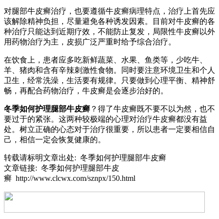
对腿部牛皮癣治疗，也要遵循牛皮癣病理特点，治疗上首先应
该解除精神负担，尽量避免各种诱发因素。目前对牛皮癣的各
种治疗只能达到近期疗效，不能防止复发，局限性牛皮癣以外
用药物治疗为主，皮损广泛严重时给予综合治疗。
在饮食上，患者应多吃新鲜蔬菜、水果、鱼类等，少吃牛、
羊、猪肉和含有辛辣刺激性食物。同时要注意环境卫生和个人
卫生，经常洗澡，生活要有规律。只要做到心理平衡、精神舒
畅，再配合药物治疗，牛皮癣是会逐步治好的。
冬季如何护理腿部牛皮癣
？得了牛皮癣既不要不以为然，也不
要过于的紧张。这两种较极端的心理对治疗牛皮癣都没有益
处。树立正确的心态对于治疗很重要，所以患者一定要相信自
己，相信一定会恢复健康的。
转载请标明文章出处: 冬季如何护理腿部牛皮癣
文章链接: 冬季如何护理腿部牛皮
癣 http://www.clcwx.com/sznpx/150.html